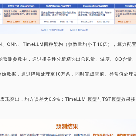
RNN、CNN、TimeLLM四种架构（参数量均小于10亿），算力
始监测参数中，通过相关性分析精选出总风量、温度、CO含量、
条原始数据，通过降频处理至10万条，同时完成空值、异常值处
度表现突出，均方误差为0.9%；TimeLLM 模型与TST模型