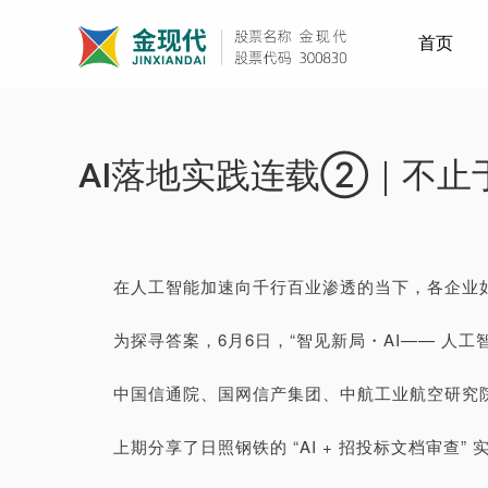
首页
电力
军工
AI落地实践连载②｜不止
在人工智能加速向千行百业渗透的当下，各企业如
为探寻答案，6月6日，“智见新局・AI—— 人工
中国信通院、国网信产集团、中航工业航空研究
上期分享了日照钢铁的 “AI + 招投标文档审