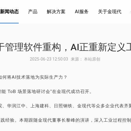
新闻动态
产品
解决方案
AI服务
关于金现代
制造
石化
AI能力
轨道
公司介绍
配料智能体
医药
加入我
于管理软件重构，AI正重新定义
2025-06-23 12:50:03 来源： 本站原创
何将AI技术落地为实际生产力？
智能 ToB 场景落地研讨会”在金现代成功召开。
院、华润江中、上海建科、日照钢铁、金现代等众多企业代表齐聚
查” 实践经验。本期跟随金现代董事长黎峰的演讲，深入工业过程