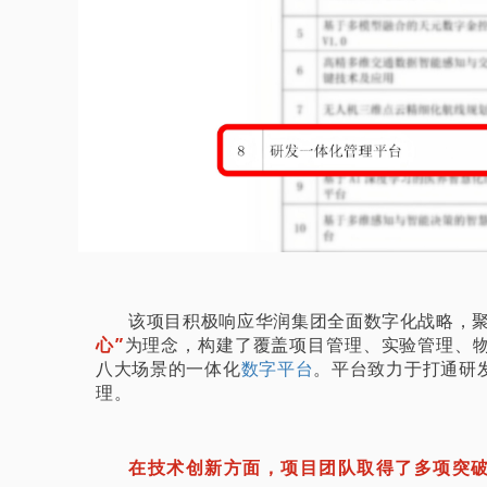
该项目积极响应华润集团全面数字化战略，
心”
为理念，构建了覆盖项目管理、实验管理、物
八大场景的一体化
数字平台
。平台致力于打通研
理
。
在技术创新方面，项目团队取得了多项突