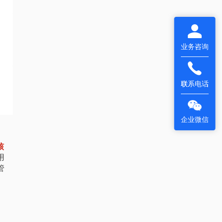
业务咨询
联系电话
企业微信
核
用
管