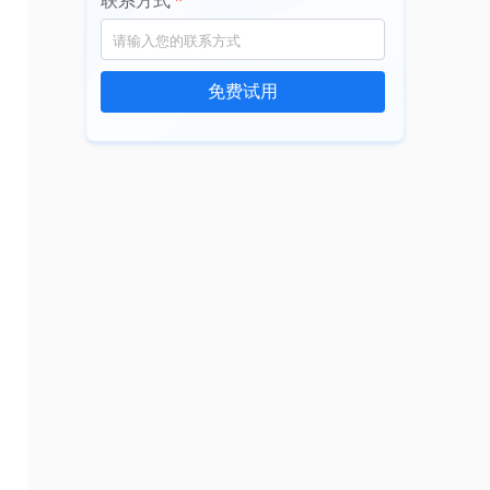
联系方式
*
免费试用