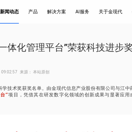
新闻动态
产品
解决方案
AI服务
关于金现代
制造
石化
AI能力
轨道
公司介绍
配料智能体
医药
加入我
发一体化管理平台”荣获科技进步
05 09:02:57 来源： 本站原创
度科学技术奖获奖名单。由金现代信息产业股份有限公司与江中
台”
项目，凭借其在研发数字化领域的创新成果与显著应用