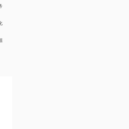
务
化
源