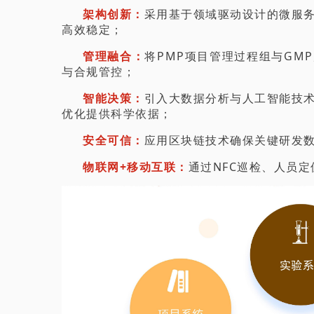
架构创新
：
采用基于领域驱动设计的微服
高效稳定
；
管理融合
：
将PMP项目管理过程组与GM
与合规管控
；
智能决策
：
引入大数据分析与人工智能技术
优化提供科学依据
；
安全可信
：
应用区块链技术确保关键研发
物联网+移动互联：
通过NFC巡检、人员定